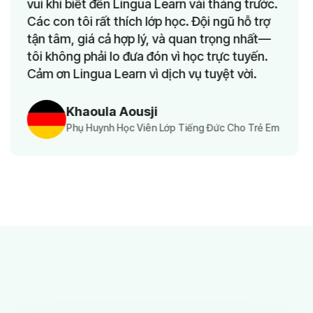
hi biết đến Lingua Learn vài tháng trước.
nhưng
on tôi rất thích lớp học. Đội ngũ hỗ trợ
học đ
âm, giá cả hợp lý, và quan trọng nhất—
tục n
hông phải lo đưa đón vì học trực tuyến.
n Lingua Learn vì dịch vụ tuyệt vời.
Khaoula Aousji
Phụ Huynh Học Viên Lớp Tiếng Đức Cho Trẻ Em