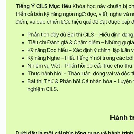
Tiếng Ý CILS
Mục tiêu
Khóa học này chuẩn bị cho
triển cả bốn kỹ năng ngôn ngữ: đọc, viết, nghe và nó
điểm, và các chiến lược hiệu quả để đạt được cấp
Phân tích đầy đủ Bài thi CILS – Hiểu định dạng b
Tiêu chí Đánh giá & Chấm điểm – Những gì giá
Kỹ năng Đọc hiểu – Xác định ý chính, lập luận 
Kỹ năng Nghe – Hiểu tiếng Ý nói trong các bối
Nhiệm vụ Viết – Phản hồi có cấu trúc cho thư t
Thực hành Nói – Thảo luận, đóng vai và độc tho
Bài thi Thử & Phản hồi Cá nhân hóa – Luyện t
nghiệm CILS.
Hành t
Dưới đây là một cái nhìn tổng quan về hành trình