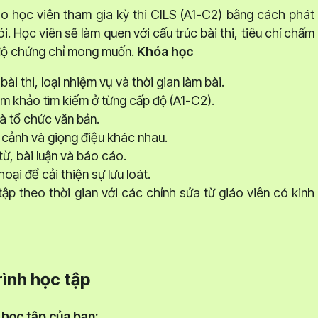
 học viên tham gia kỳ thi CILS (A1-C2) bằng cách phát
i. Học viên sẽ làm quen với cấu trúc bài thi, tiêu chí chấm
 độ chứng chỉ mong muốn.
Khóa học
ài thi, loại nhiệm vụ và thời gian làm bài.
m khảo tìm kiếm ở từng cấp độ (A1-C2).
và tổ chức văn bản.
 cảnh và giọng điệu khác nhau.
ừ, bài luận và báo cáo.
ại để cải thiện sự lưu loát.
ập theo thời gian với các chỉnh sửa từ giáo viên có kinh
rình học tập
 học tập của bạn: