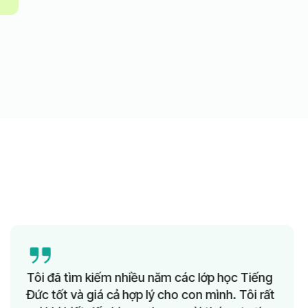
.
ã tìm kiếm nhiều năm các lớp học Tiếng
Tôi r
ốt và giá cả hợp lý cho con mình. Tôi rất
cô Su