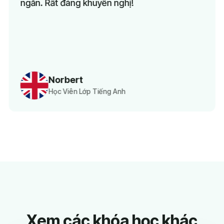
. Rất đáng khuyến nghị!
vui k
Các c
tận t
tôi k
Cảm ơ
Norbert
Học Viên Lớp Tiếng Anh
Xem các khóa học khác