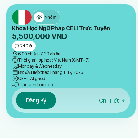
Nhóm
Khóa Học Ngữ Pháp CELI Trực Tuyến
5,500,000
VND
24
Giờ
6:00 chiều
-
7:30 chiều
Thời gian lớp học: Việt Nam (GMT+7)
Monday & Wednesday
Bắt đầu tiếp theo
Tháng 11 17, 2025
CEFR-Aligned
Giáo viên bản ngữ
Đăng Ký
Chi Tiết