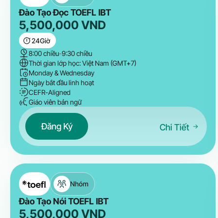
Đào Tạo Đọc TOEFL IBT
5,500,000
VND
24
Giờ
8:00 chiều
-
9:30 chiều
Thời gian lớp học: Việt Nam (GMT+7)
Monday & Wednesday
Ngày bắt đầu linh hoạt
CEFR-Aligned
Giáo viên bản ngữ
Đăng Ký
Chi Tiết
Nhóm
Đào Tạo Nói TOEFL IBT
5,500,000
VND