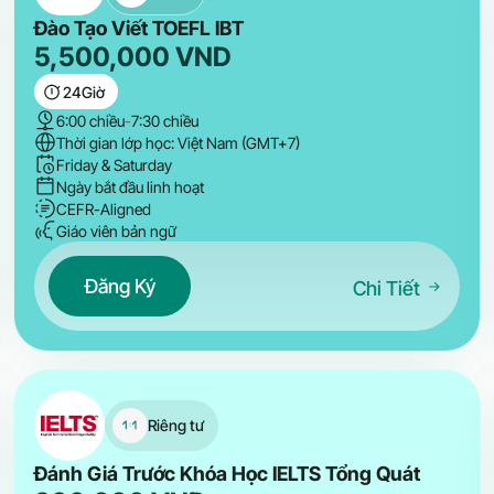
Đào Tạo Viết TOEFL IBT
5,500,000
VND
24
Giờ
6:00 chiều
-
7:30 chiều
Thời gian lớp học: Việt Nam (GMT+7)
Friday & Saturday
Ngày bắt đầu linh hoạt
CEFR-Aligned
Giáo viên bản ngữ
Đăng Ký
Chi Tiết
Riêng tư
Đánh Giá Trước Khóa Học IELTS Tổng Quát