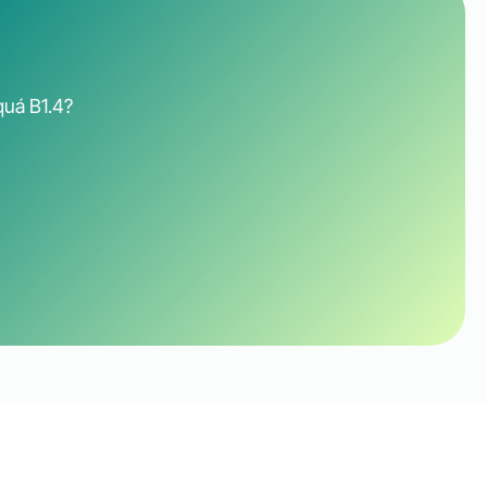
quá B1.4?