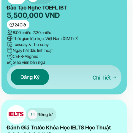
Đào Tạo Nghe TOEFL IBT
5,500,000
VND
24
Giờ
6:00 chiều
-
7:30 chiều
Thời gian lớp học: Việt Nam (GMT+7)
Tuesday & Thursday
Ngày bắt đầu linh hoạt
CEFR-Aligned
Giáo viên bản ngữ
Đăng Ký
Chi Tiết
Riêng tư
Đánh Giá Trước Khóa Học IELTS Học Thuật