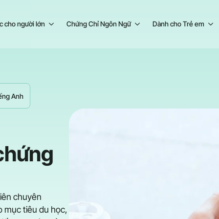
c cho người lớn
Chứng Chỉ Ngôn Ngữ
Dành cho Trẻ em
iếng Anh
 chứng
viên chuyên
o mục tiêu du học,