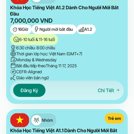
Khóa Học Tiếng Việt A1.2 Dành Cho Người Mới Bắt
Đầu
7,000,000
VND
16
Giờ
Người mới bắt đầu
A1.2
6-10 tuổi & 11-16 tuổi
6:30 chiều
-
8:00 chiều
Thời gian lớp học: Việt Nam (GMT+7)
Monday & Wednesday
Bắt đầu tiếp theo
Tháng 11 17, 2025
CEFR-Aligned
Giáo viên bản ngữ
Đăng Ký
Chi Tiết
Trẻ em
Nhóm
Khóa Học Tiếng Việt A1.1 Dành Cho Người Mới Bắt