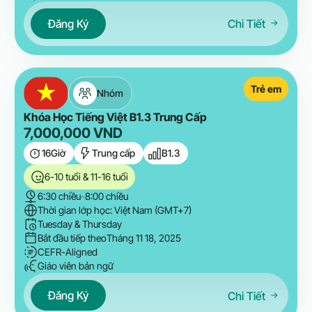
Đăng Ký
Chi Tiết
Trẻ em
Nhóm
Khóa Học Tiếng Việt B1.3 Trung Cấp
7,000,000
VND
16
Giờ
Trung cấp
B1.3
6-10 tuổi & 11-16 tuổi
6:30 chiều
-
8:00 chiều
Thời gian lớp học: Việt Nam (GMT+7)
Tuesday & Thursday
Bắt đầu tiếp theo
Tháng 11 18, 2025
CEFR-Aligned
Giáo viên bản ngữ
Đăng Ký
Chi Tiết