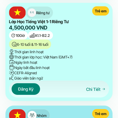
Trẻ em
Riêng tư
Lớp Học Tiếng Việt 1-1 Riêng Tư
4,500,000
VND
10
Giờ
A1.1-B2.2
6-10 tuổi & 11-16 tuổi
Thời gian linh hoạt
Thời gian lớp học: Việt Nam (GMT+7)
Ngày linh hoạt
Ngày bắt đầu linh hoạt
CEFR-Aligned
Giáo viên bản ngữ
Đăng Ký
Chi Tiết
Trẻ em
Nhóm