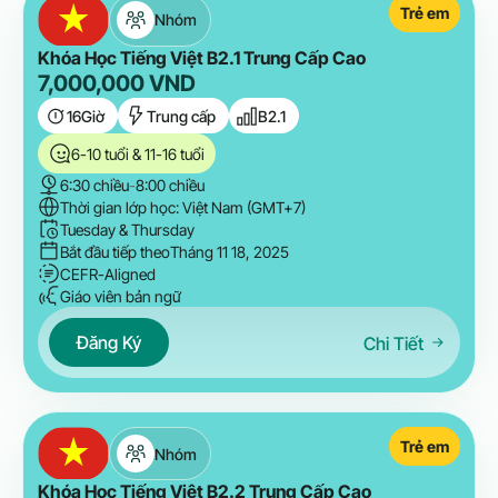
Trẻ em
Nhóm
Khóa Học Tiếng Việt B2.1 Trung Cấp Cao
7,000,000
VND
16
Giờ
Trung cấp
B2.1
6-10 tuổi & 11-16 tuổi
6:30 chiều
-
8:00 chiều
Thời gian lớp học: Việt Nam (GMT+7)
Tuesday & Thursday
Bắt đầu tiếp theo
Tháng 11 18, 2025
CEFR-Aligned
Giáo viên bản ngữ
Đăng Ký
Chi Tiết
Trẻ em
Nhóm
Khóa Học Tiếng Việt B2.2 Trung Cấp Cao