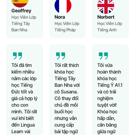
Geoffrey
Nora
Norbert
Học Viên Lớp
Tiếng Tây
Học Viên Lớp
Học Viên Lớp
Ban Nha
Tiếng Pháp
Tiếng Anh
Tôi đã tìm
Tôi rất thích
Tôi vừa
kiếm nhiều
khóa học
hoàn thành
năm các lớp
Tiếng Tây
khóa học
học Tiếng
Ban Nha với
Tiếng Ý A1.1
Đức tốt và
cô Susana.
và có trải
giá cả hợp lý
Cô thay đổi
nghiệm
cho con
chủ đề mỗi
tuyệt vời!
mình. Tôi rất
buổi học
Khóa học
vui khi biết
nhưng vẫn
hấp dẫn,
đến Lingua
cung cấp
cân bằng
Learn vài
bài tập ngữ
giữa ngữ