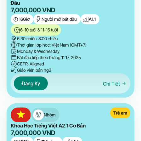
Đầu
7,000,000
VND
16
Giờ
Người mới bắt đầu
A1.1
6-10 tuổi & 11-16 tuổi
6:30 chiều
-
8:00 chiều
Thời gian lớp học: Việt Nam (GMT+7)
Monday & Wednesday
Bắt đầu tiếp theo
Tháng 11 17, 2025
CEFR-Aligned
Giáo viên bản ngữ
Đăng Ký
Chi Tiết
Trẻ em
Nhóm
Khóa Học Tiếng Việt A2.1 Cơ Bản
7,000,000
VND