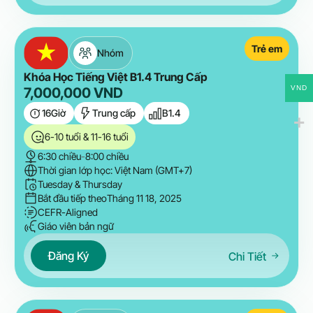
Trẻ em
Nhóm
Khóa Học Tiếng Việt B1.4 Trung Cấp
VND
7,000,000
VND
16
Giờ
Trung cấp
B1.4
6-10 tuổi & 11-16 tuổi
6:30 chiều
-
8:00 chiều
Thời gian lớp học: Việt Nam (GMT+7)
Tuesday & Thursday
Bắt đầu tiếp theo
Tháng 11 18, 2025
CEFR-Aligned
Giáo viên bản ngữ
Đăng Ký
Chi Tiết