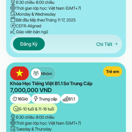
6:30 chiều
-
8:00 chiều
Thời gian lớp học: Việt Nam (GMT+7)
Monday & Wednesday
Bắt đầu tiếp theo
Tháng 11 17, 2025
CEFR-Aligned
Giáo viên bản ngữ
Đăng Ký
Chi Tiết
Trẻ em
Nhóm
Khóa Học Tiếng Việt B1.1 Sơ Trung Cấp
7,000,000
VND
16
Giờ
Trung cấp
B1.1
6-10 tuổi & 11-16 tuổi
6:30 chiều
-
8:00 chiều
Thời gian lớp học: Việt Nam (GMT+7)
Tuesday & Thursday