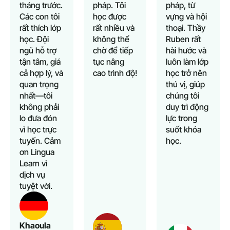
tháng trước.
pháp. Tôi
pháp, từ
Các con tôi
học được
vựng và hội
rất thích lớp
rất nhiều và
thoại. Thầy
học. Đội
không thể
Ruben rất
ngũ hỗ trợ
chờ để tiếp
hài hước và
tận tâm, giá
tục nâng
luôn làm lớp
cả hợp lý, và
cao trình độ!
học trở nên
quan trọng
thú vị, giúp
nhất—tôi
chúng tôi
không phải
duy trì động
lo đưa đón
lực trong
vì học trực
suốt khóa
tuyến. Cảm
học.
ơn Lingua
Learn vì
dịch vụ
tuyệt vời.
Khaoula