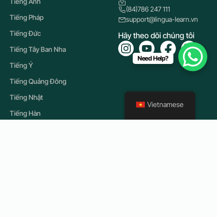
Tiếng Anh
(84)786 247 111
Tiếng Pháp
support@lingua-learn.vn
Tiếng Đức
Hãy theo dõi chúng tôi
Tiếng Tây Ban Nha
Need Help?
Tiếng Ý
Tiếng Quảng Đông
Tiếng Nhật
Vietnamese
Tiếng Hàn
Tiếng Nga
Tiếng Việt
Tiếng Hindi
Tiếng Ả Rập
Tiếng Quan Thoại
© 2026
Lingua Learn Vietnam. Tất cả quyền được bảo lưu.