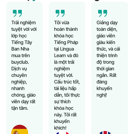
Trải nghiệm
Tôi vừa
Giảng dạy
tuyệt vời với
hoàn thành
toàn diện,
lớp học
khóa học
giáo viên
Tiếng Tây
Tiếng Pháp
giàu kiến
Ban Nha
tại Lingua
thức, và cải
mua trên
Learn và đó
thiện trình
buyclub.
là một trải
độ trong
Dịch vụ
nghiệm
thời gian
chuyên
tuyệt vời.
ngắn. Rất
nghiệp,
Cấu trúc tốt,
đáng
nhanh
tài liệu hấp
khuyến
chóng, giáo
dẫn, tôi thực
nghị!
viên dạy rất
sự thích
tận tâm.
khóa học
này. Tôi rất
khuyến
khích!