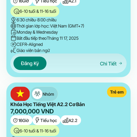
16
Giờ
Tiểu học
A2.1
6-10 tuổi & 11-16 tuổi
6:30 chiều
-
8:00 chiều
Thời gian lớp học: Việt Nam (GMT+7)
Monday & Wednesday
Bắt đầu tiếp theo
Tháng 11 17, 2025
CEFR-Aligned
Giáo viên bản ngữ
Đăng Ký
Chi Tiết
Trẻ em
Nhóm
Khóa Học Tiếng Việt A2.2 Cơ Bản
7,000,000
VND
16
Giờ
Tiểu học
A2.2
6-10 tuổi & 11-16 tuổi