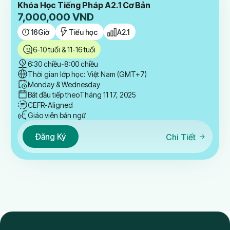
Khóa Học Tiếng Pháp A2.1 Cơ Bản
7,000,000
VND
16
Giờ
Tiểu học
A2.1
6-10 tuổi & 11-16 tuổi
6:30 chiều
-
8:00 chiều
Thời gian lớp học: Việt Nam (GMT+7)
Monday & Wednesday
Bắt đầu tiếp theo
Tháng 11 17, 2025
CEFR-Aligned
Giáo viên bản ngữ
Đăng Ký
Chi Tiết