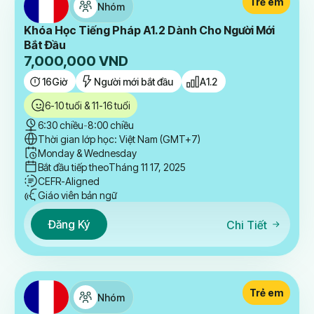
Trẻ em
Nhóm
Khóa Học Tiếng Pháp A1.2 Dành Cho Người Mới
Bắt Đầu
7,000,000
VND
16
Giờ
Người mới bắt đầu
A1.2
6-10 tuổi & 11-16 tuổi
6:30 chiều
-
8:00 chiều
Thời gian lớp học: Việt Nam (GMT+7)
Monday & Wednesday
Bắt đầu tiếp theo
Tháng 11 17, 2025
CEFR-Aligned
Giáo viên bản ngữ
Đăng Ký
Chi Tiết
Trẻ em
Nhóm