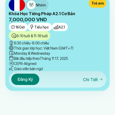
Trẻ em
Nhóm
Khóa Học Tiếng Pháp A2.1 Cơ Bản
7,000,000
VND
16
Giờ
Tiểu học
A2.1
6-10 tuổi & 11-16 tuổi
6:30 chiều
-
8:00 chiều
Thời gian lớp học: Việt Nam (GMT+7)
Monday & Wednesday
Bắt đầu tiếp theo
Tháng 11 17, 2025
CEFR-Aligned
Giáo viên bản ngữ
Đăng Ký
Chi Tiết