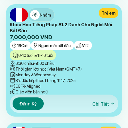
Trẻ em
Nhóm
Khóa Học Tiếng Pháp A1.2 Dành Cho Người Mới
Bắt Đầu
7,000,000
VND
16
Giờ
Người mới bắt đầu
A1.2
6-10 tuổi & 11-16 tuổi
6:30 chiều
-
8:00 chiều
Thời gian lớp học: Việt Nam (GMT+7)
Monday & Wednesday
Bắt đầu tiếp theo
Tháng 11 17, 2025
CEFR-Aligned
Giáo viên bản ngữ
Đăng Ký
Chi Tiết