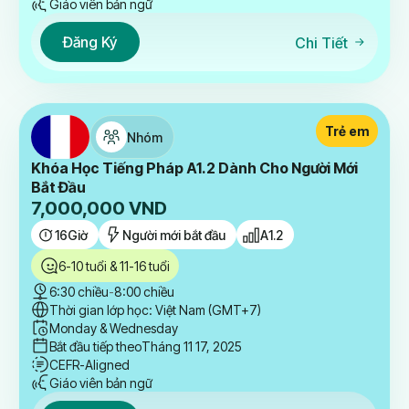
Giáo viên bản ngữ
Đăng Ký
Chi Tiết
Trẻ em
Nhóm
Khóa Học Tiếng Pháp A1.2 Dành Cho Người Mới
Bắt Đầu
7,000,000
VND
16
Giờ
Người mới bắt đầu
A1.2
6-10 tuổi & 11-16 tuổi
6:30 chiều
-
8:00 chiều
Thời gian lớp học: Việt Nam (GMT+7)
Monday & Wednesday
Bắt đầu tiếp theo
Tháng 11 17, 2025
CEFR-Aligned
Giáo viên bản ngữ