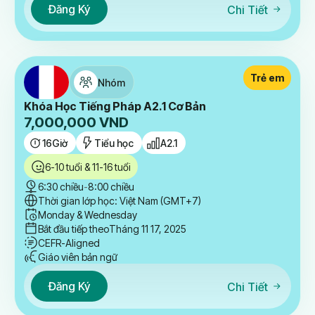
Đăng Ký
Chi Tiết
Trẻ em
Nhóm
Khóa Học Tiếng Pháp A2.1 Cơ Bản
7,000,000
VND
16
Giờ
Tiểu học
A2.1
6-10 tuổi & 11-16 tuổi
6:30 chiều
-
8:00 chiều
Thời gian lớp học: Việt Nam (GMT+7)
Monday & Wednesday
Bắt đầu tiếp theo
Tháng 11 17, 2025
CEFR-Aligned
Giáo viên bản ngữ
Đăng Ký
Chi Tiết