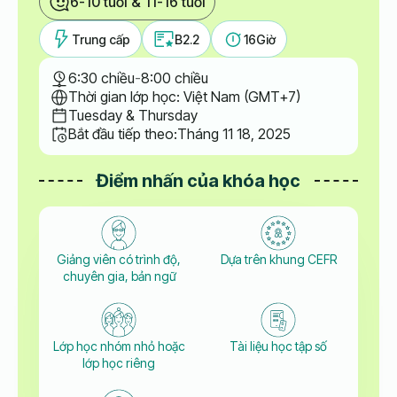
6-10 tuổi & 11-16 tuổi
Trung cấp
B2.2
16
Giờ
6:30 chiều
-
8:00 chiều
Thời gian lớp học: Việt Nam (GMT+7)
Tuesday & Thursday
Bắt đầu tiếp theo:
Tháng 11 18, 2025
Điểm nhấn của khóa học
Giảng viên có trình độ,
Dựa trên khung CEFR
chuyên gia, bản ngữ
Lớp học nhóm nhỏ hoặc
Tài liệu học tập số
lớp học riêng