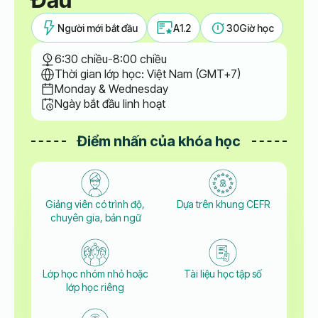
Người mới bắt đầu
A1.2
30
Giờ học
6:30 chiều
-
8:00 chiều
Thời gian lớp học: Việt Nam (GMT+7)
Monday & Wednesday
Ngày bắt đầu linh hoạt
Điểm nhấn của khóa học
Giảng viên có trình độ,
Dựa trên khung CEFR
chuyên gia, bản ngữ
Lớp học nhóm nhỏ hoặc
Tài liệu học tập số
lớp học riêng