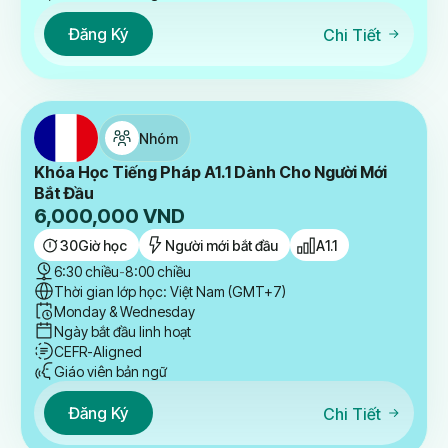
Đăng Ký
Chi Tiết
Nhóm
Khóa Học Tiếng Pháp A1.1 Dành Cho Người Mới
Bắt Đầu
6,000,000
VND
30
Giờ học
Người mới bắt đầu
A1.1
6:30 chiều
-
8:00 chiều
Thời gian lớp học: Việt Nam (GMT+7)
Monday & Wednesday
Ngày bắt đầu linh hoạt
CEFR-Aligned
Giáo viên bản ngữ
Đăng Ký
Chi Tiết