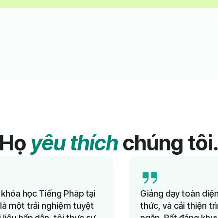
Họ
yêu thích
chúng tôi
Giảng dạy toàn diện, giáo viên giàu kiến
thức, và cải thiện trình độ trong thời gian
ngắn. Rất đáng khuyến nghị!