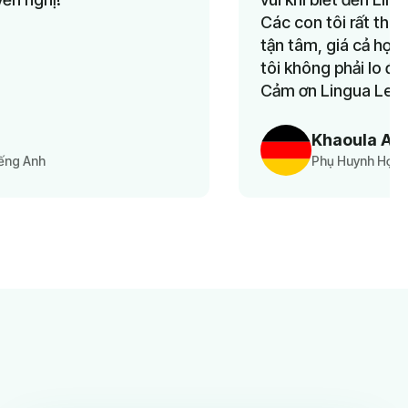
Các con tôi rất thích lớp học. Đội ngũ hỗ trợ
tận tâm, giá cả hợp lý, và quan trọng nhất—
tôi không phải lo đưa đón vì học trực tuyến.
Cảm ơn Lingua Learn vì dịch vụ tuyệt vời.
Khaoula Aousji
Phụ Huynh Học Viên Lớp Tiếng Đức Cho Trẻ Em