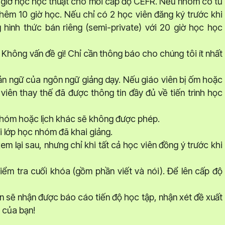
 giờ học học thuật cho mỗi cấp độ CEFR. Nếu nhóm có từ
hêm 10 giờ học. Nếu chỉ có 2 học viên đăng ký trước khi
hình thức bán riêng (semi-private) với 20 giờ học học
hông vấn đề gì! Chỉ cần thông báo cho chúng tôi ít nhất
bản ngữ của ngôn ngữ giảng dạy. Nếu giáo viên bị ốm hoặc
viên thay thế đã được thông tin đầy đủ về tiến trình học
nhóm hoặc lịch khác sẽ không được phép.
i lớp học nhóm đã khai giảng.
m lại sau, nhưng chỉ khi tất cả học viên đồng ý trước khi
iểm tra cuối khóa (gồm phần viết và nói). Để lên cấp độ
n sẽ nhận được báo cáo tiến độ học tập, nhận xét đề xuất
p của bạn!