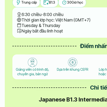
Trung cấp
B1.3
30
Giờ học
6:30 chiều
-
8:00 chiều
Thời gian lớp học: Việt Nam (GMT+7)
Tuesday & Thursday
Ngày bắt đầu linh hoạt
Điểm nhấn
Giảng viên có trình độ,
Dựa trên khung CEFR
Lớp 
chuyên gia, bản ngữ
hoặc 
Chi ti
Japanese B1.3 Intermedia