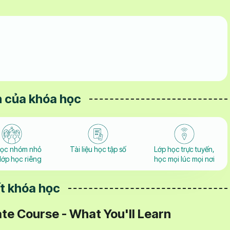
 của khóa học
học nhóm nhỏ
Tài liệu học tập số
Lớp học trực tuyến,
lớp học riêng
học mọi lúc mọi nơi
ết khóa học
te Course - What You'll Learn