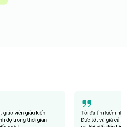
.
Tôi đã tìm kiếm nhiều năm các lớp học Tiếng
Đức tốt và giá cả hợp lý cho con mình. Tôi rất
vui khi biết đến Lingua Learn vài tháng trước.