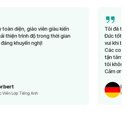
Tôi đã tìm kiếm nhiều năm các lớp học Tiếng
Đức tốt và giá cả hợp lý cho con mình. Tôi rất
vui khi biết đến Lingua Learn vài tháng trước.
Các con tôi rất thích lớp học. Đội ngũ hỗ trợ
tận tâm, giá cả hợp lý, và quan trọng nhất—
tôi không phải lo đưa đón vì học trực tuyến.
Cảm ơn Lingua Learn vì dịch vụ tuyệt vời.
Khaoula Aousji
Phụ Huynh Học Viên Lớp Tiếng Đức Cho Trẻ Em