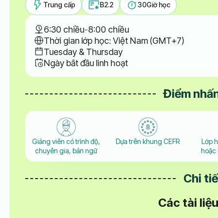
Trung cấp
B2.2
30
Giờ học
6:30 chiều
-
8:00 chiều
Thời gian lớp học: Việt Nam (GMT+7)
Tuesday & Thursday
Ngày bắt đầu linh hoạt
Điểm nhấn
Giảng viên có trình độ,
Dựa trên khung CEFR
Lớp 
chuyên gia, bản ngữ
hoặc 
Chi ti
Các tài li