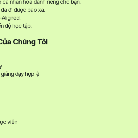
 cá nhân hóa dành riêng cho bạn.
 đã đi được bao xa.
-Aligned.
iến độ học tập.
Của Chúng Tôi
y
giảng dạy hợp lệ
học viên