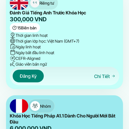
Riêng tư
Đánh Giá Tiếng Anh Trước Khóa Học
300,000
VND
15
Biên bản
Thời gian linh hoạt
Thời gian lớp học: Việt Nam (GMT+7)
Ngày linh hoạt
Ngày bắt đầu linh hoạt
CEFR-Aligned
Giáo viên bản ngữ
Đăng Ký
Chi Tiết
Nhóm
Khóa Học Tiếng Pháp A1.1 Dành Cho Người Mới Bắt
Đầu
6,000,000
VND