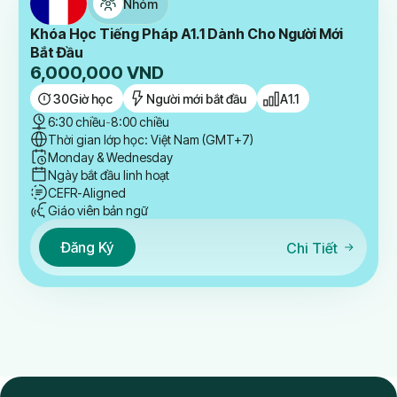
Nhóm
Khóa Học Tiếng Pháp A1.1 Dành Cho Người Mới
Bắt Đầu
6,000,000
VND
30
Giờ học
Người mới bắt đầu
A1.1
6:30 chiều
-
8:00 chiều
Thời gian lớp học: Việt Nam (GMT+7)
Monday & Wednesday
Ngày bắt đầu linh hoạt
CEFR-Aligned
Giáo viên bản ngữ
Đăng Ký
Chi Tiết