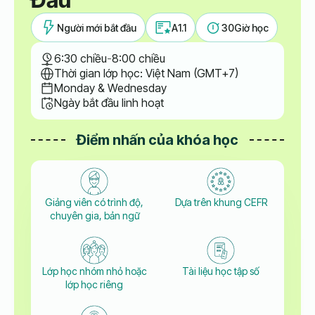
Người mới bắt đầu
A1.1
30
Giờ học
6:30 chiều
-
8:00 chiều
Thời gian lớp học: Việt Nam (GMT+7)
Monday & Wednesday
Ngày bắt đầu linh hoạt
Điểm nhấn của khóa học
Giảng viên có trình độ,
Dựa trên khung CEFR
chuyên gia, bản ngữ
Lớp học nhóm nhỏ hoặc
Tài liệu học tập số
lớp học riêng