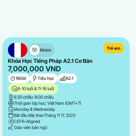
Trẻ em
Nhóm
Khóa Học Tiếng Pháp A2.1 Cơ Bản
7,000,000
VND
16
Giờ
Tiểu học
A2.1
6-10 tuổi & 11-16 tuổi
6:30 chiều
-
8:00 chiều
Thời gian lớp học: Việt Nam (GMT+7)
Monday & Wednesday
Bắt đầu tiếp theo
Tháng 11 17, 2025
CEFR-Aligned
Giáo viên bản ngữ