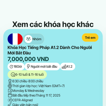
Xem các khóa học khác
Trẻ em
Nhóm
Khóa Học Tiếng Pháp A1.2 Dành Cho Người
Mới Bắt Đầu
7,000,000
VND
16
Giờ
Người mới bắt đầu
A1.2
6-10 tuổi & 11-16 tuổi
6:30 chiều
-
8:00 chiều
Thời gian lớp học: Việt Nam (GMT+7)
Monday & Wednesday
Bắt đầu tiếp theo
Tháng 11 17, 2025
CEFR-Aligned
Giáo viên bản ngữ