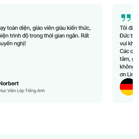
Tôi đã tìm kiếm nhiều năm các lớp học Tiếng
Đức tốt và giá cả hợp lý cho con mình. Tôi rất
vui khi biết đến Lingua Learn vài tháng trước.
Các con tôi rất thích lớp học. Đội ngũ hỗ trợ tận
tâm, giá cả hợp lý, và quan trọng nhất—tôi
không phải lo đưa đón vì học trực tuyến. Cảm
ơn Lingua Learn vì dịch vụ tuyệt vời.
Khaoula Aousji
Phụ Huynh Học Viên Lớp Tiếng Đức Cho Trẻ Em