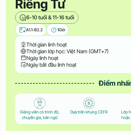
Riêng Tư
6-10 tuổi & 11-16 tuổi
A1.1-B2.2
1
Giờ
Thời gian linh hoạt
Thời gian lớp học: Việt Nam (GMT+7)
Ngày linh hoạt
Ngày bắt đầu linh hoạt
Điểm nhấn
Giảng viên có trình độ,
Dựa trên khung CEFR
Lớp 
chuyên gia, bản ngữ
hoặc 